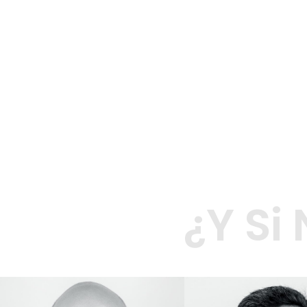
¿Y Si