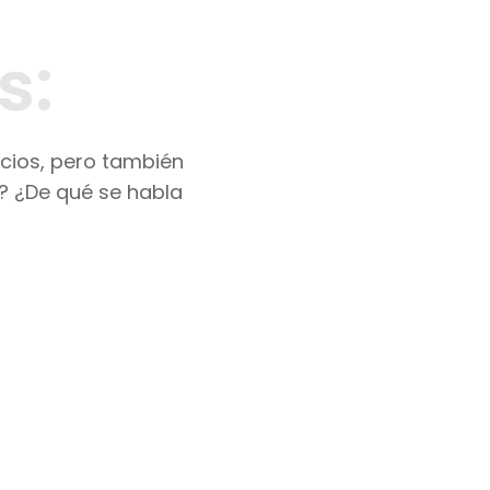
s:
icios, pero también
o? ¿De qué se habla