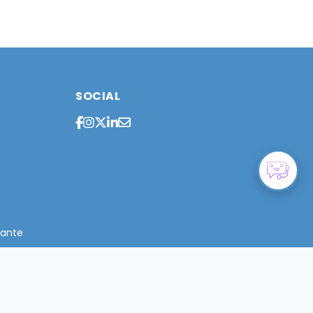
SOCIAL
cante
rcia