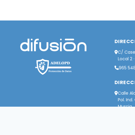
DIRECC
C/ Case
Local 2 
965 548
DIRECC
Calle Al
Pol. Ind
Murcia
606 993