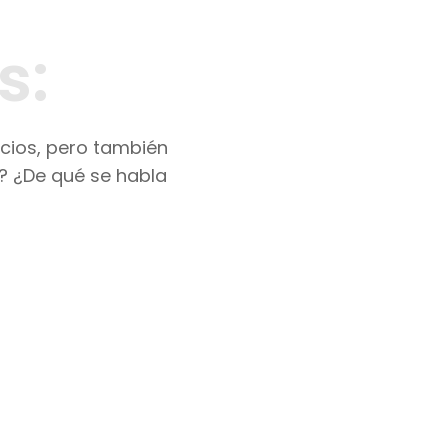
s:
icios, pero también
o? ¿De qué se habla