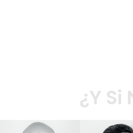
¿Y Si