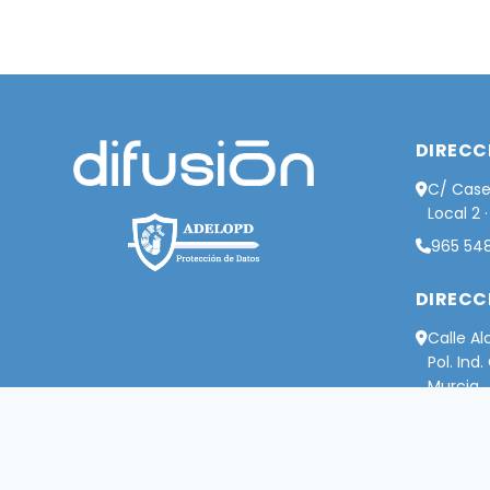
DIRECC
C/ Case
Local 2 
965 548
DIRECC
Calle Al
Pol. Ind
Murcia
606 993