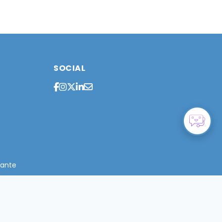
SOCIAL
cante
rcia